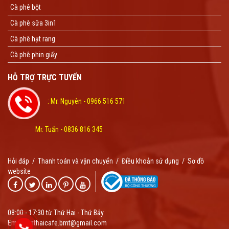
Cà phê bột
Cà phê sữa 3in1
Cà phê hạt rang
Cà phê phin giấy
HỖ TRỢ TRỰC TUYẾN
: Mr. Nguyên - 0966 516 571
Mr. Tuấn - 0836 816 345
Hỏi đáp
/
Thanh toán và vận chuyển
/
Điều khoản sử dụng
/
Sơ đồ
website
08:00 - 17:30 từ Thứ Hai - Thứ Bảy
Email: anthaicafe.bmt@gmail.com