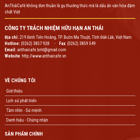
AnTháiCafé không đơn thuần là gu thưởng thức mà là dấu ấn văn hóa đậm
chất Việt
CÔNG TY TRÁCH NHIỆM HỮU HẠN AN THÁI
Địa chỉ:
219 Đinh Tiên Hoàng, TP. Buôn Ma Thuột, Tỉnh Đắk Lắk, Việt Nam
Hotline:
(0262) 3857 928 -
Fax
: (0262) 3859 549
Email:
anthaicafe.bmt@gmail.com
Website
: http://www.anthaicafe.vn
VỀ CHÚNG TÔI
Giới thiệu
Lịch sử phát triển
Tầm nhìn - Sứ mệnh
Danh hiệu - Chứng nhận
SẢN PHẨM CHÍNH