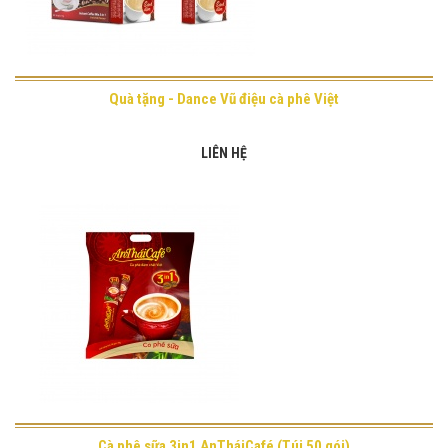
Quà tặng - Dance Vũ điệu cà phê Việt
LIÊN HỆ
Cà phê sữa 3in1 AnTháiCafé (Túi 50 gói)