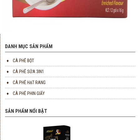
DANH MỤC SẢN PHẨM
♦
CÀ PHÊ BỘT
♦
CÀ PHÊ SỮA 3IN1
♦
CÀ PHÊ HẠT RANG
♦
CÀ PHÊ PHIN GIẤY
SẢN PHẨM NỔI BẬT