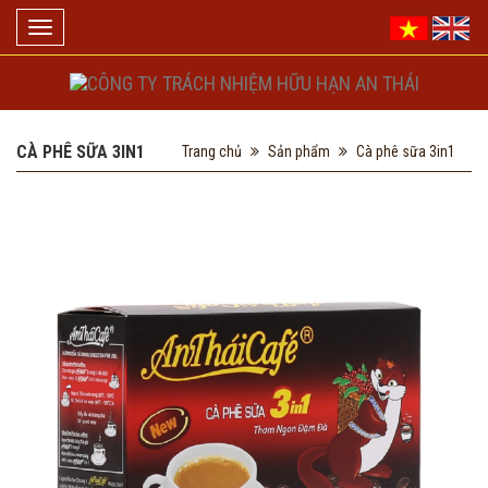
Toggle
navigation
CÀ PHÊ SỮA 3IN1
Trang chủ
Sản phẩm
Cà phê sữa 3in1