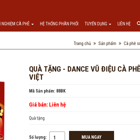
I NGHIỆM CÀ PHÊ
HỆ THỐNG PHÂN PHỐI
TUYỂN DỤNG
LIÊN HỆ
Trang chủ
Sản phẩm
Cà phê s
QUÀ TẶNG - DANCE VŨ ĐIỆU CÀ PH
VIỆT
Mã Sản phẩm: 88BK
Giá bán:
Liên hệ
Quà tặng
Số lượng:
MUA NGAY