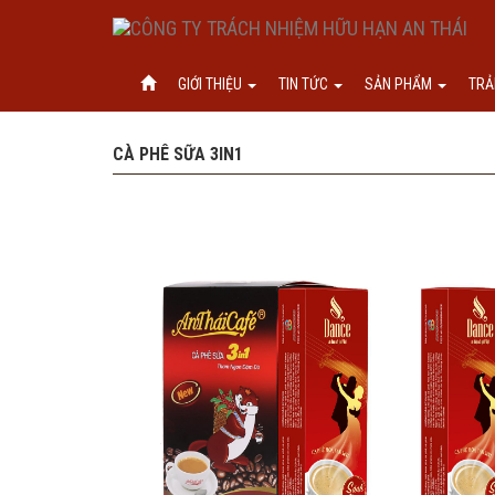
GIỚI THIỆU
TIN TỨC
SẢN PHẨM
TRẢ
CÀ PHÊ SỮA 3IN1