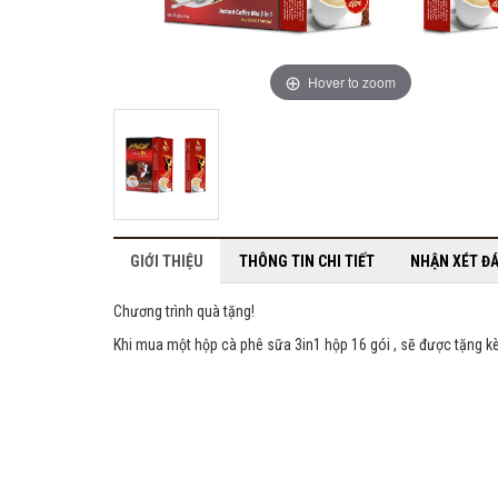
Hover to zoom
GIỚI THIỆU
THÔNG TIN CHI TIẾT
NHẬN XÉT ĐÁ
Chương trình quà tặng!
Khi mua một hộp cà phê sữa 3in1 hộp 16 gói , sẽ được tặng 