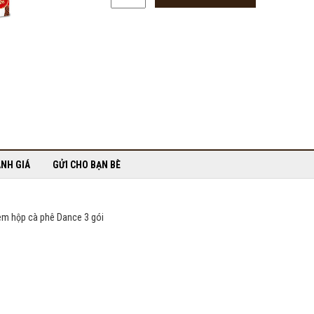
NH GIÁ
GỬI CHO BẠN BÈ
kèm hộp cà phê Dance 3 gói