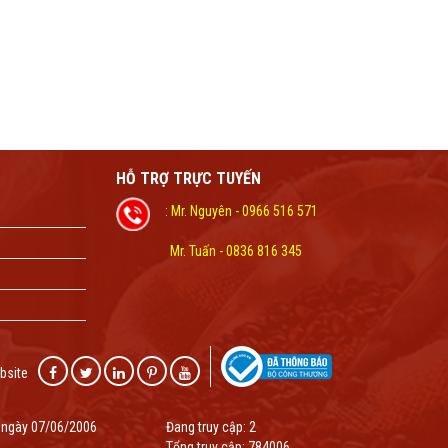
HỖ TRỢ TRỰC TUYẾN
: Mr. Nguyên - 0966 516 571
Mr. Tuấn - 0836 816 345
bsite
 ngày 07/06/2006
Đang truy cập:
2
Tổng truy cập:
784006