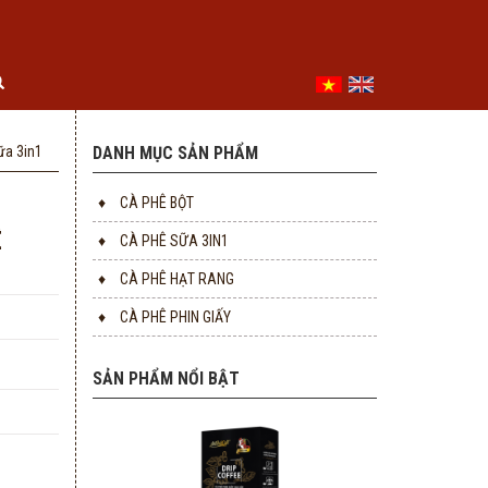
ữa 3in1
DANH MỤC SẢN PHẨM
♦
CÀ PHÊ BỘT
Ê
♦
CÀ PHÊ SỮA 3IN1
♦
CÀ PHÊ HẠT RANG
♦
CÀ PHÊ PHIN GIẤY
SẢN PHẨM NỔI BẬT