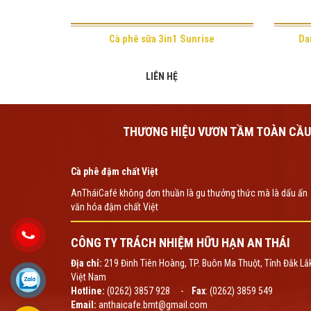
Cà phê sữa 3in1 Sunrise
Da
LIÊN HỆ
THƯƠNG HIỆU VƯƠN TẦM TOÀN CẦU
Cà phê đậm chất Việt
AnTháiCafé không đơn thuần là gu thưởng thức mà là dấu ấn
văn hóa đậm chất Việt
CÔNG TY TRÁCH NHIỆM HỮU HẠN AN THÁI
Địa chỉ:
219 Đinh Tiên Hoàng, TP. Buôn Ma Thuột, Tỉnh Đắk Lắ
Việt Nam
Hotline:
(0262) 3857 928 -
Fax
: (0262) 3859 549
Email:
anthaicafe.bmt@gmail.com