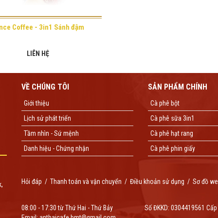
nce Coffee - 3in1 Sánh đậm
LIÊN HỆ
VỀ CHÚNG TÔI
SẢN PHẨM CHÍNH
Giới thiệu
Cà phê bột
Lịch sử phát triển
Cà phê sữa 3in1
Tầm nhìn - Sứ mệnh
Cà phê hạt rang
Danh hiệu - Chứng nhận
Cà phê phin giấy
Hỏi đáp
/
Thanh toán và vận chuyển
/
Điều khoản sử dụng
/
Sơ đồ we
k,
08:00 - 17:30 từ Thứ Hai - Thứ Bảy
Số ĐKKD: 0304419561 Cấp
Email: anthaicafe.bmt@gmail.com